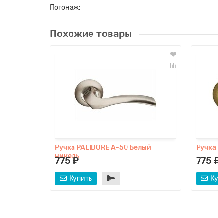
Погонаж:
Похожие товары
Ручка PALIDORE A-50 Белый
Ручка
никель
775 ₽
775 
Купить
Ку