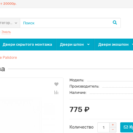
т 20000р.
атегории
:
Эмаль
Двери скрытого монтажа
Двери шпон
Двери экошпон
 Palidore
за
Модель:
Производитель:
Наличие:
775 ₽
Количество
К