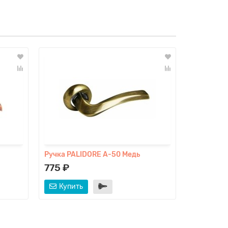
Ручка PALIDORE A-50 Медь
Ручка PAL
775 ₽
775 ₽
Купить
Купит