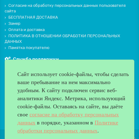
Согласие на обработку персональных данных пользователя
сайта
БЕСПЛАТНАЯ ДОСТАВКА
Замер
Оплата и доставка
ПОЛИТИКА В ОТНОШЕНИИ ОБРАБОТКИ ПЕРСОНАЛЬНЫХ
ДАННЫХ
Памятка покупателю
Служба поддержки
Контакты и схема проезда
Сайт использует cookie-файлы, чтобы сделать
Производители
ваше пребывание на нем максимально
Дополнительно
удобным. К cайту подключен сервис веб-
Наш адрес
аналитики Яндекс. Метрика, использующий
cookie-файлы. Оставаясь на сайте, вы даёте
Работаем с 9:00 до 20:00
свое
согласие на обработку персональных
8 (499) 685-33-26
info@verda-doors.ru
данных
в порядке, указанном в
Политике
обработки персональных данных
.