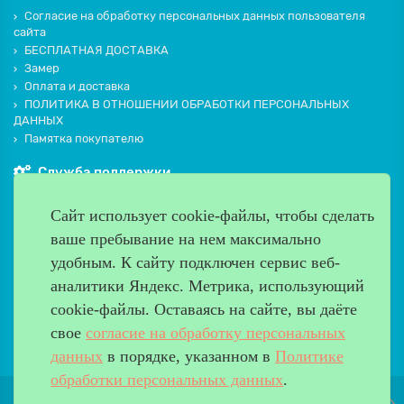
Согласие на обработку персональных данных пользователя
сайта
БЕСПЛАТНАЯ ДОСТАВКА
Замер
Оплата и доставка
ПОЛИТИКА В ОТНОШЕНИИ ОБРАБОТКИ ПЕРСОНАЛЬНЫХ
ДАННЫХ
Памятка покупателю
Служба поддержки
Контакты и схема проезда
Сайт использует cookie-файлы, чтобы сделать
Производители
ваше пребывание на нем максимально
Дополнительно
удобным. К cайту подключен сервис веб-
Наш адрес
аналитики Яндекс. Метрика, использующий
cookie-файлы. Оставаясь на сайте, вы даёте
Работаем с 9:00 до 20:00
свое
согласие на обработку персональных
8 (499) 685-33-26
info@verda-doors.ru
данных
в порядке, указанном в
Политике
обработки персональных данных
.