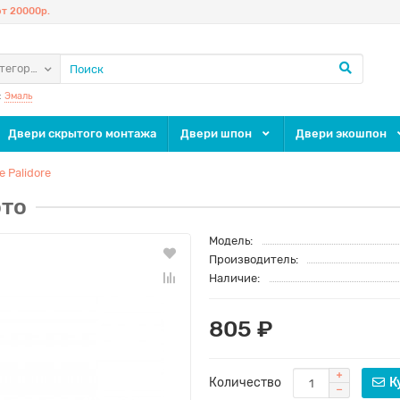
т 20000р.
атегории
:
Эмаль
Двери скрытого монтажа
Двери шпон
Двери экошпон
 Palidore
ото
Модель:
Производитель:
Наличие:
805 ₽
Количество
К