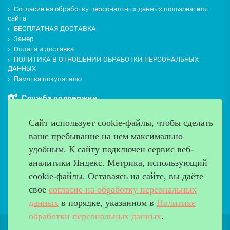
Согласие на обработку персональных данных пользователя
сайта
БЕСПЛАТНАЯ ДОСТАВКА
Замер
Оплата и доставка
ПОЛИТИКА В ОТНОШЕНИИ ОБРАБОТКИ ПЕРСОНАЛЬНЫХ
ДАННЫХ
Памятка покупателю
Служба поддержки
Контакты и схема проезда
Сайт использует cookie-файлы, чтобы сделать
Производители
ваше пребывание на нем максимально
Дополнительно
удобным. К cайту подключен сервис веб-
Наш адрес
аналитики Яндекс. Метрика, использующий
cookie-файлы. Оставаясь на сайте, вы даёте
Работаем с 9:00 до 20:00
свое
согласие на обработку персональных
8 (499) 685-33-26
info@verda-doors.ru
данных
в порядке, указанном в
Политике
обработки персональных данных
.