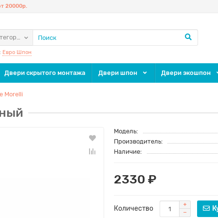
т 20000р.
атегории
:
Евро Шпон
Двери скрытого монтажа
Двери шпон
Двери экошпон
 Morelli
рный
Модель:
Производитель:
Наличие:
2330 ₽
Количество
К