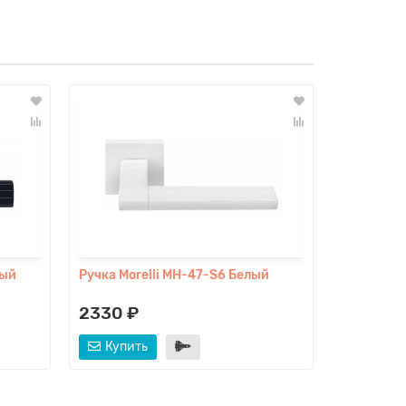
ный
Ручка Morelli MH-47-S6 Белый
Ручка Mor
2330 ₽
2330 ₽
Купить
Купит