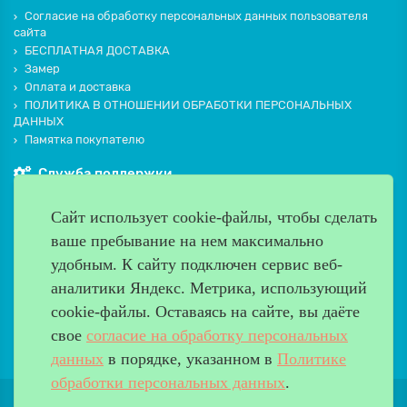
Согласие на обработку персональных данных пользователя
сайта
БЕСПЛАТНАЯ ДОСТАВКА
Замер
Оплата и доставка
ПОЛИТИКА В ОТНОШЕНИИ ОБРАБОТКИ ПЕРСОНАЛЬНЫХ
ДАННЫХ
Памятка покупателю
Служба поддержки
Контакты и схема проезда
Сайт использует cookie-файлы, чтобы сделать
Производители
ваше пребывание на нем максимально
Дополнительно
удобным. К cайту подключен сервис веб-
Наш адрес
аналитики Яндекс. Метрика, использующий
cookie-файлы. Оставаясь на сайте, вы даёте
Работаем с 9:00 до 20:00
свое
согласие на обработку персональных
8 (499) 685-33-26
info@verda-doors.ru
данных
в порядке, указанном в
Политике
обработки персональных данных
.