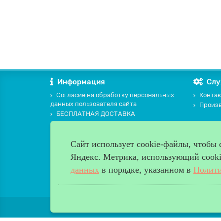
Информация
Слу
Согласие на обработку персональных
Контак
данных пользователя сайта
Произ
БЕСПЛАТНАЯ ДОСТАВКА
Замер
Оплата и доставка
Сайт использует cookie-файлы, чтобы
ПОЛИТИКА В ОТНОШЕНИИ ОБРАБОТКИ
ПЕРСОНАЛЬНЫХ ДАННЫХ
Яндекс. Метрика, использующий cookie
Памятка покупателю
данных
в порядке, указанном в
Полити
Мы продаем и устанавливаем двери с 2009года. Все 