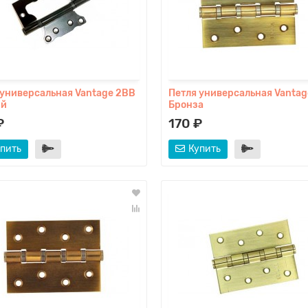
 универсальная Vantage 2ВВ
Петля универсальная Vantag
ый
Бронза
₽
170 ₽
пить
Купить