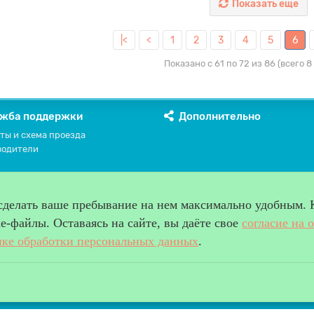
Показать еще
|<
<
1
2
3
4
5
6
Показано с 61 по 72 из 86 (всего 8
жба поддержки
Дополнительно
ты и схема проезда
водители
 сделать ваше пребывание на нем максимально удобным. 
-файлы. Оставаясь на сайте, вы даёте свое
согласие на 
ке обработки персональных данных
.
права защищены.