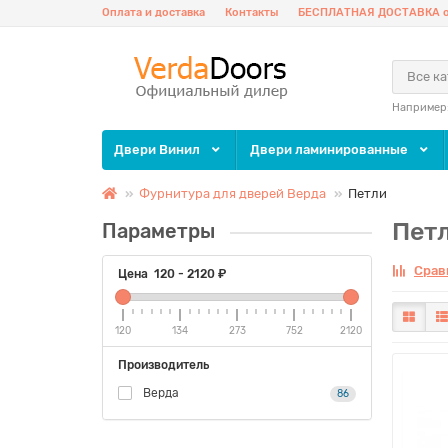
Оплата и доставка
Контакты
БЕСПЛАТНАЯ ДОСТАВКА о
Все к
Например
Двери Винил
Двери ламинированные
Фурнитура для дверей Верда
Петли
Петл
Параметры
Срав
Цена
120
-
2120
₽
120
134
273
752
2120
Производитель
Верда
86