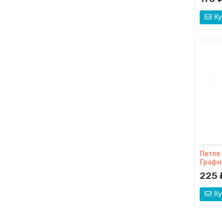
Ку
Петля
Графи
225 
Ку