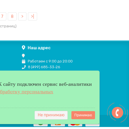
7
8
>
>|
 страниц)
Наш адрес
Работаем с 9:00 до 20:00
8 (499) 685-33-26
info@verda-doors.ru
К cайту подключен сервис веб-аналитики
обработку персональных
Не принимаю
Принимаю