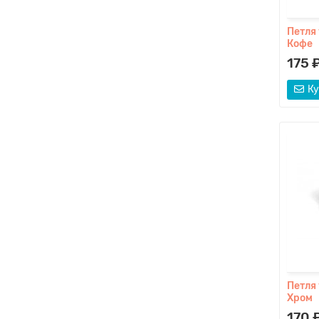
Петля
Кофе
175 
Ку
Петля
Хром
170 