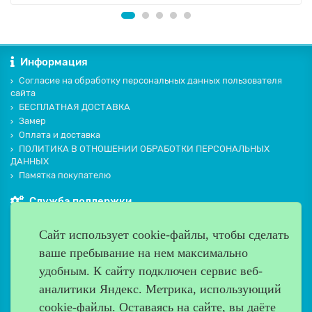
Информация
Согласие на обработку персональных данных пользователя
сайта
БЕСПЛАТНАЯ ДОСТАВКА
Замер
Оплата и доставка
ПОЛИТИКА В ОТНОШЕНИИ ОБРАБОТКИ ПЕРСОНАЛЬНЫХ
ДАННЫХ
Памятка покупателю
Служба поддержки
Контакты и схема проезда
Сайт использует cookie-файлы, чтобы сделать
Производители
ваше пребывание на нем максимально
Дополнительно
удобным. К cайту подключен сервис веб-
Наш адрес
аналитики Яндекс. Метрика, использующий
cookie-файлы. Оставаясь на сайте, вы даёте
Работаем с 9:00 до 20:00