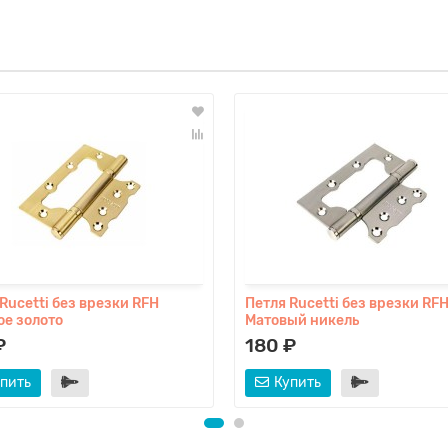
Rucetti без врезки RFH
Петля Rucetti без врезки RF
ое золото
Матовый никель
₽
180 ₽
пить
Купить