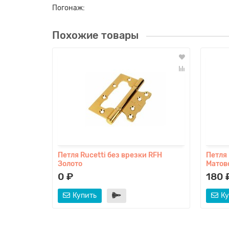
Погонаж:
Похожие товары
Петля Rucetti без врезки RFH
Петля 
Золото
Матов
0 ₽
180 
Купить
Ку