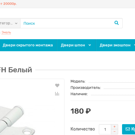
т 20000р.
атегории
:
Эмаль
Двери скрытого монтажа
Двери шпон
Двери экошпон
RFH Белый
Модель:
Производитель:
Наличие:
180 ₽
Количество
К