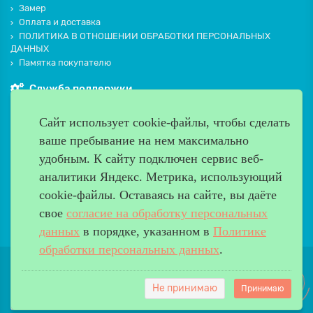
Замер
Оплата и доставка
ПОЛИТИКА В ОТНОШЕНИИ ОБРАБОТКИ ПЕРСОНАЛЬНЫХ
ДАННЫХ
Памятка покупателю
Служба поддержки
Контакты и схема проезда
Сайт использует cookie-файлы, чтобы сделать
Производители
ваше пребывание на нем максимально
Дополнительно
удобным. К cайту подключен сервис веб-
Наш адрес
аналитики Яндекс. Метрика, использующий
cookie-файлы. Оставаясь на сайте, вы даёте
Работаем с 9:00 до 20:00
свое
согласие на обработку персональных
8 (499) 685-33-26
info@verda-doors.ru
данных
в порядке, указанном в
Политике
обработки персональных данных
.
Не принимаю
Принимаю