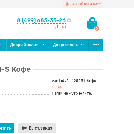
Личный кабинет
8 (499) 685-33-26
0
Двери Эмалит
Двери эмаль
H-S Кофе
verdadv5_195231-Кофе-
Верда
Наличие - уточняйте.
упить
Быст.заказ