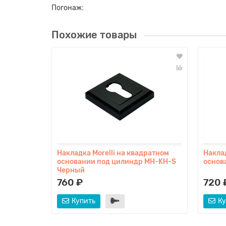
Погонаж:
Похожие товары
Накладка Morelli на квадратном
Наклад
основании под цилиндр MH-KH-S
основ
Черный
760 ₽
720 
Купить
Ку