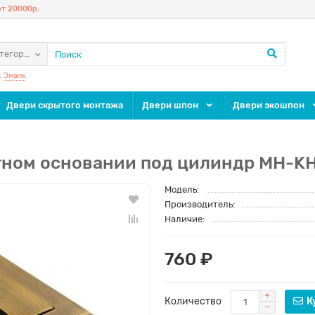
т 20000р.
атегории
:
Эмаль
Двери скрытого монтажа
Двери шпон
Двери экошпон
атном основании под цилиндр MH-K
Модель:
Производитель:
Наличие:
760 ₽
Количество
К