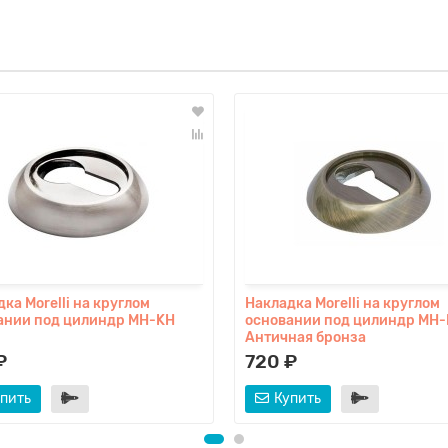
ка Morelli на круглом
Накладка Morelli на круглом
ании под цилиндр MH-KH
основании под цилиндр MH
Античная бронза
₽
720 ₽
пить
Купить