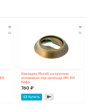
Накладка Morelli на круглом
Накладка 
-KH
основании под цилиндр MH-KH
основани
Кофе
Матовая 
760 ₽
760 ₽
Купить
Купит