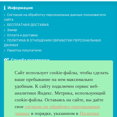
Информация
Согласие на обработку персональных данных пользователя
сайта
БЕСПЛАТНАЯ ДОСТАВКА
Замер
Оплата и доставка
ПОЛИТИКА В ОТНОШЕНИИ ОБРАБОТКИ ПЕРСОНАЛЬНЫХ
ДАННЫХ
Памятка покупателю
Служба поддержки
Контакты и схема проезда
Сайт использует cookie-файлы, чтобы сделать
Производители
ваше пребывание на нем максимально
Дополнительно
удобным. К cайту подключен сервис веб-
Наш адрес
аналитики Яндекс. Метрика, использующий
cookie-файлы. Оставаясь на сайте, вы даёте
Работаем с 9:00 до 20:00
свое
согласие на обработку персональных
8 (499) 685-33-26
info@verda-doors.ru
данных
в порядке, указанном в
Политике