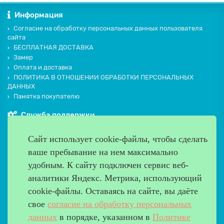
Информация
Согласие на обработку персональных данных пользователя
сайта
БЕСПЛАТНАЯ ДОСТАВКА
Замер
Оплата и доставка
ПОЛИТИКА В ОТНОШЕНИИ ОБРАБОТКИ ПЕРСОНАЛЬНЫХ
ДАННЫХ
Памятка покупателю
Служба поддержки
Контакты и схема проезда
Сайт использует cookie-файлы, чтобы сделать
Производители
ваше пребывание на нем максимально
Дополнительно
удобным. К cайту подключен сервис веб-
Наш адрес
аналитики Яндекс. Метрика, использующий
cookie-файлы. Оставаясь на сайте, вы даёте
Работаем с 9:00 до 20:00
свое
согласие на обработку персональных
8 (499) 685-33-26
info@verda-doors.ru
данных
в порядке, указанном в
Политике