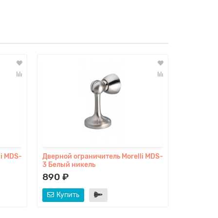
i MDS-
Дверной ограничитель Morelli MDS-
Дверной о
3 Белый никель
3 Полиро
890 ₽
890 ₽
Купить
Купит