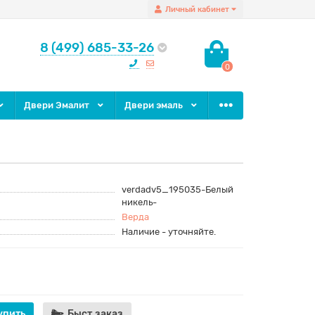
Личный кабинет
8 (499) 685-33-26
0
Двери Эмалит
Двери эмаль
verdadv5_195035-Белый
никель-
Верда
Наличие - уточняйте.
упить
Быст.заказ