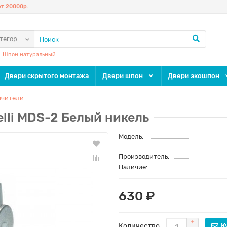
т 20000р.
атегории
:
Шпон натуральный
Двери скрытого монтажа
Двери шпон
Двери экошпон
ичители
lli MDS-2 Белый никель
Модель:
Производитель:
Наличие:
630 ₽
Количество
К