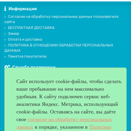
Информация
Согласие на обработку персональных данных пользователя
сайта
БЕСПЛАТНАЯ ДОСТАВКА
Замер
Оплата и доставка
ПОЛИТИКА В ОТНОШЕНИИ ОБРАБОТКИ ПЕРСОНАЛЬНЫХ
ДАННЫХ
Памятка покупателю
Служба поддержки
Контакты и схема проезда
Сайт использует cookie-файлы, чтобы сделать
Производители
ваше пребывание на нем максимально
Дополнительно
удобным. К cайту подключен сервис веб-
Наш адрес
аналитики Яндекс. Метрика, использующий
cookie-файлы. Оставаясь на сайте, вы даёте
Работаем с 9:00 до 20:00
свое
согласие на обработку персональных
8 (499) 685-33-26
info@verda-doors.ru
данных
в порядке, указанном в
Политике