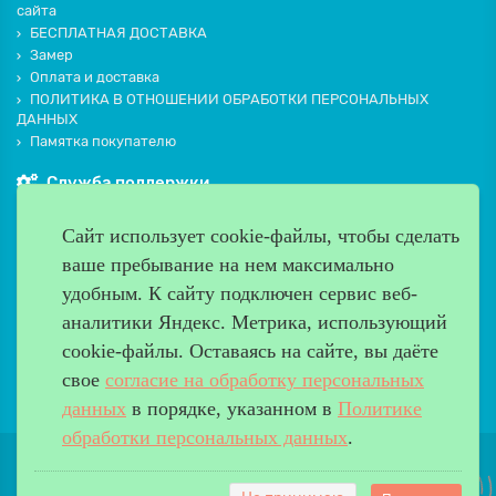
сайта
БЕСПЛАТНАЯ ДОСТАВКА
Замер
Оплата и доставка
ПОЛИТИКА В ОТНОШЕНИИ ОБРАБОТКИ ПЕРСОНАЛЬНЫХ
ДАННЫХ
Памятка покупателю
Служба поддержки
Контакты и схема проезда
Сайт использует cookie-файлы, чтобы сделать
Производители
ваше пребывание на нем максимально
Дополнительно
удобным. К cайту подключен сервис веб-
Наш адрес
аналитики Яндекс. Метрика, использующий
cookie-файлы. Оставаясь на сайте, вы даёте
Работаем с 9:00 до 20:00
свое
согласие на обработку персональных
8 (499) 685-33-26
info@verda-doors.ru
данных
в порядке, указанном в
Политике
обработки персональных данных
.