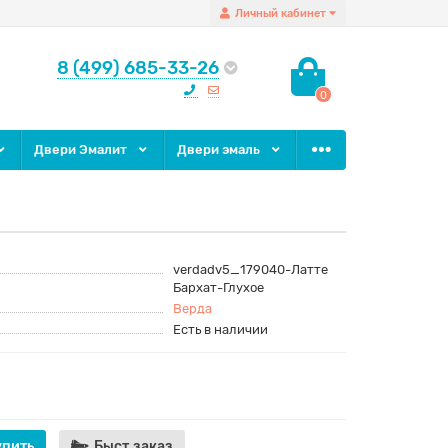
Личный кабинет
8 (499) 685-33-26
0
Двери Эмалит
Двери эмаль
verdadv5_179040-Латте
Бархат-Глухое
Верда
Есть в наличии
упить
Быст.заказ