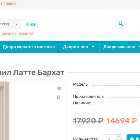
т 20000р.
атегории
:
Шпон натуральный
Двери скрытого монтажа
Двери шпон
Двери экошпон
ил Латте Бархат
Модель:
Производитель:
Наличие:
17920 ₽
14694 ₽
Количество
К