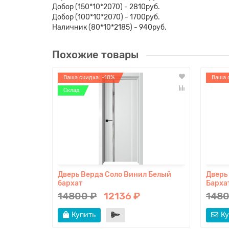
Добор (150*10*2070) - 2810руб.
Добор (100*10*2070) - 1700руб.
Наличник (80*10*2185) - 940руб.
Похожие товары
Ваша скидка: -18%
Ваша 
Склад
Дверь Верда Соло Винил Белый
Дверь
бархат
Барха
14800 ₽
12136 ₽
1480
Купить
Ку