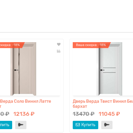
скидка: -18%
Ваша скидка: -18%
 Верда Соло Винил Латте
Дверь Верда Твист Винил Б
т
бархат
0 ₽
12136 ₽
13470 ₽
11045 ₽
пить
Купить