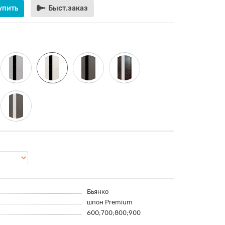
упить
Быст.заказ
Бьянко
шпон Premium
600;700;800;900