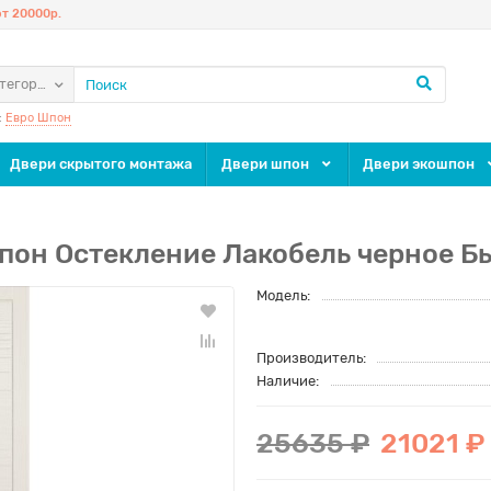
т 20000р.
атегории
:
Евро Шпон
Двери скрытого монтажа
Двери шпон
Двери экошпон
пон Остекление Лакобель черное Б
Модель:
Производитель:
Наличие:
25635 ₽
21021 ₽