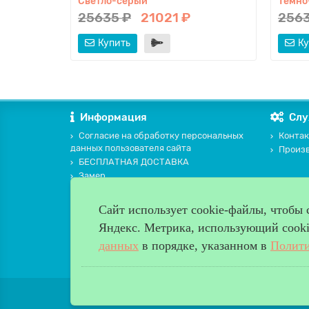
Светло-серый
Темно
25635 ₽
21021 ₽
2563
Купить
Ку
Информация
Слу
Согласие на обработку персональных
Контак
данных пользователя сайта
Произ
БЕСПЛАТНАЯ ДОСТАВКА
Замер
Оплата и доставка
ПОЛИТИКА В ОТНОШЕНИИ ОБРАБОТКИ
Сайт использует cookie-файлы, чтобы
ПЕРСОНАЛЬНЫХ ДАННЫХ
Яндекс. Метрика, использующий cookie
Памятка покупателю
данных
в порядке, указанном в
Полити
Мы продаем и устанавливаем двери с 2009года. Все 