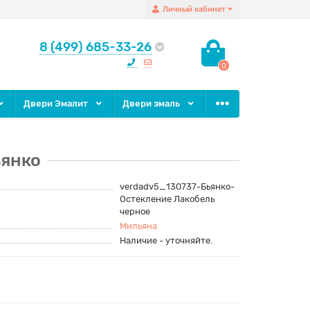
Личный кабинет
8 (499) 685-33-26
0
Двери Эмалит
Двери эмаль
ьянко
verdadv5_130737-Бьянко-
Остекление Лакобель
черное
Мильяна
Наличие - уточняйте.