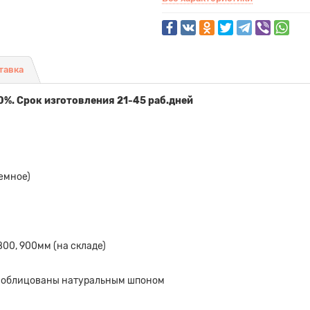
тавка
0%. Срок изготовления 21-45 раб.дней
емное)
800, 900мм (на складе)
я облицованы натуральным шпоном