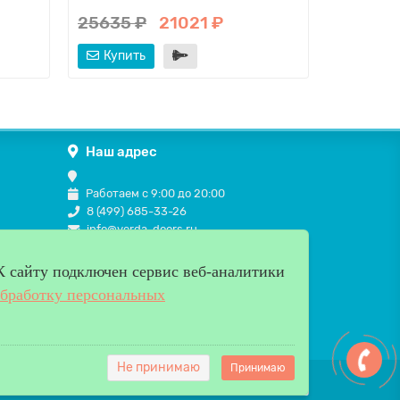
9010
25635 ₽
21021 ₽
9212 ₽
Купить
Купит
Наш адрес
Работаем с 9:00 до 20:00
8 (499) 685-33-26
info@verda-doors.ru
К cайту подключен сервис веб-аналитики
обработку персональных
Не принимаю
Принимаю