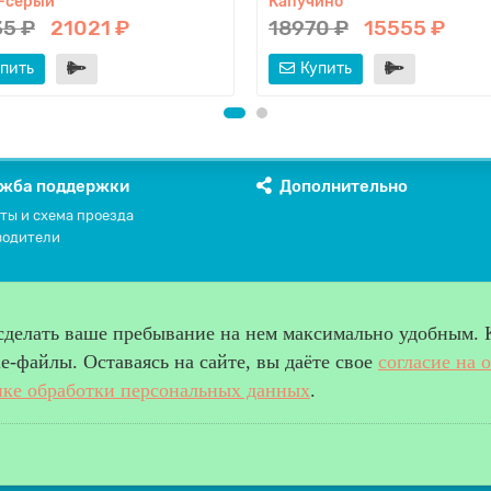
-серый
Капучино
5 ₽
21021 ₽
18970 ₽
15555 ₽
пить
Купить
жба поддержки
Дополнительно
ты и схема проезда
водители
 сделать ваше пребывание на нем максимально удобным. 
-файлы. Оставаясь на сайте, вы даёте свое
согласие на 
ке обработки персональных данных
.
права защищены.