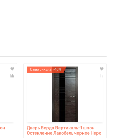
Ваша скидка: -18%
Ваша скидк
пон
Дверь Верда Вертикаль-1 шпон
Дверь Вер
е
Остекление Лакобель черное Неро
шпон Стек