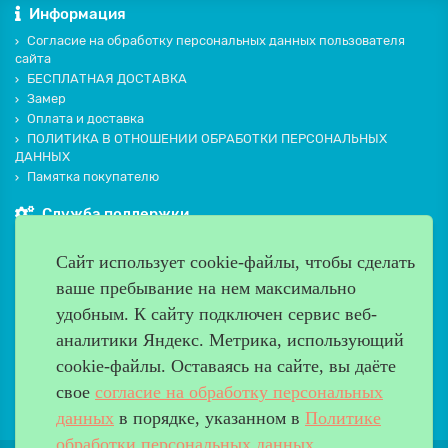
Информация
Согласие на обработку персональных данных пользователя
сайта
БЕСПЛАТНАЯ ДОСТАВКА
Замер
Оплата и доставка
ПОЛИТИКА В ОТНОШЕНИИ ОБРАБОТКИ ПЕРСОНАЛЬНЫХ
ДАННЫХ
Памятка покупателю
Служба поддержки
Контакты и схема проезда
Сайт использует cookie-файлы, чтобы сделать
Производители
ваше пребывание на нем максимально
Дополнительно
удобным. К cайту подключен сервис веб-
Наш адрес
аналитики Яндекс. Метрика, использующий
cookie-файлы. Оставаясь на сайте, вы даёте
Работаем с 9:00 до 20:00
свое
согласие на обработку персональных
8 (499) 685-33-26
info@verda-doors.ru
данных
в порядке, указанном в
Политике
обработки персональных данных
.