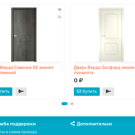
 Верда Севилья 02 эмалит
Дверь Верда Оксфорд эмали
 темный
панакота
0 ₽
пить
Купить
жба поддержки
Дополнительно
ты и схема проезда