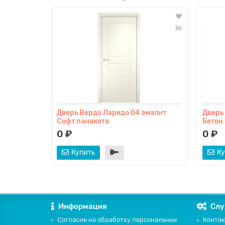
Дверь Верда Ларедо 04 эмалит
Дверь
Софт панакота
Бетон
0 ₽
0 ₽
Купить
Ку
Информация
Слу
Согласие на обработку персональных
Контак