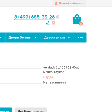
Личный кабинет
8 (499) 685-33-26
0
Двери Эмалит
Двери эмаль
verdadv5_156962-Софт
мокко-Глухое
Верда
Нет в наличии
упить
Быст.заказ