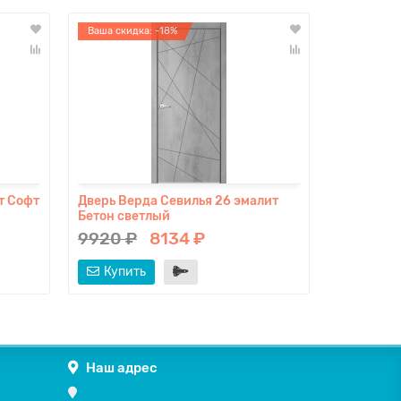
Ваша скидка: -18%
т Софт
Дверь Верда Севилья 26 эмалит
Дверь Вер
Бетон светлый
Софт айс
9920 ₽
8134 ₽
0 ₽
Купить
Купит
Наш адрес