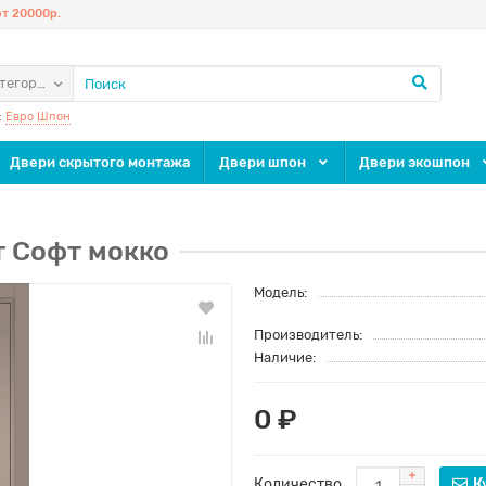
т 20000р.
атегории
:
Евро Шпон
Двери скрытого монтажа
Двери шпон
Двери экошпон
т Софт мокко
Модель:
Производитель:
Наличие:
0 ₽
Количество
К