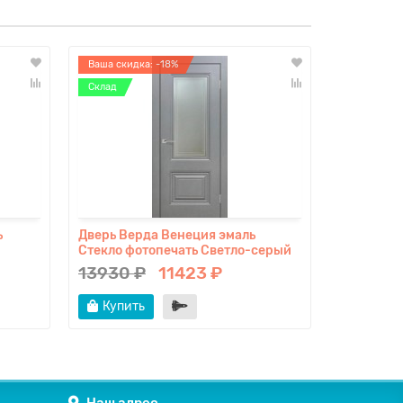
Ваша скидка: -18%
Ваша скидк
Склад
Склад
ь
Дверь Верда Венеция эмаль
Дверь Вер
Стекло фотопечать Светло-серый
13930 ₽
11423 ₽
17980 
Купить
Купит