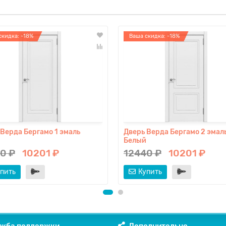
скидка: -18%
Ваша скидка: -18%
 Верда Бергамо 1 эмаль
Дверь Верда Бергамо 2 эмал
Белый
0 ₽
10201 ₽
12440 ₽
10201 ₽
пить
Купить