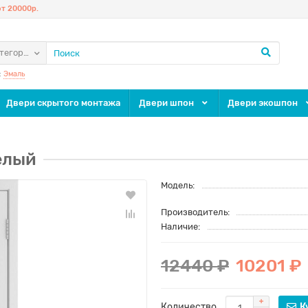
т 20000р.
атегории
:
Эмаль
Двери скрытого монтажа
Двери шпон
Двери экошпон
елый
Модель:
Производитель:
Наличие:
12440 ₽
10201 ₽
Количество
К