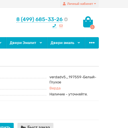
Личный кабинет
8 (499) 685-33-26
0
Двери Эмалит
Двери эмаль
verdadv5_197559-Белый-
Глухое
Верда
Наличие - уточняйте.
упить
Быст.заказ