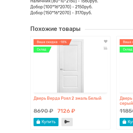
Наличник (80*10*2150) - 1560руб.
Добор (100*16*2070) - 2150руб.
Добор (150*16*2070) - 3170руб.
Похожие товары
Ваша скидка: -18%
Ваша 
Склад
Склад
Дверь Верда Роял 2 эмаль Белый
Дверь
серый
8690 ₽
7126 ₽
1185
Купить
Ку