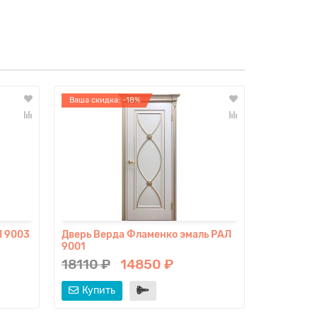
Ваша скидка: -18%
Ваша скидк
Склад
Л 9003
Дверь Верда Фламенко эмаль РАЛ
Дверь Вер
9001
9003
18110 ₽
14850 ₽
26390 
Купить
Купит