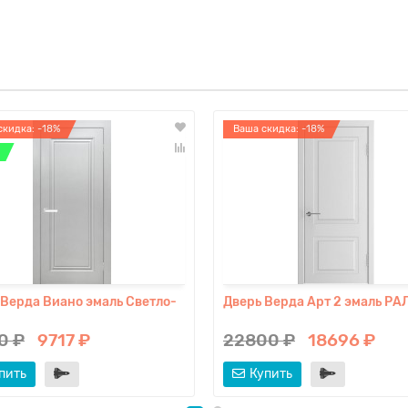
скидка: -18%
Ваша скидка: -18%
 Верда Виано эмаль Светло-
Дверь Верда Арт 2 эмаль РА
0 ₽
9717 ₽
22800 ₽
18696 ₽
пить
Купить