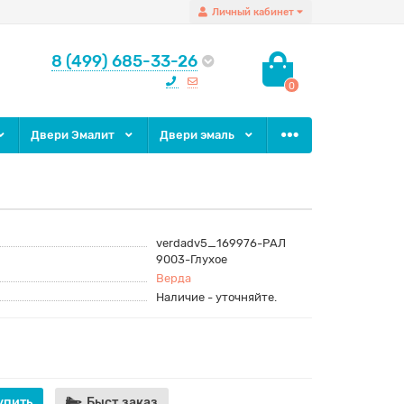
Личный кабинет
8 (499) 685-33-26
0
Двери Эмалит
Двери эмаль
verdadv5_169976-РАЛ
9003-Глухое
Верда
Наличие - уточняйте.
упить
Быст.заказ