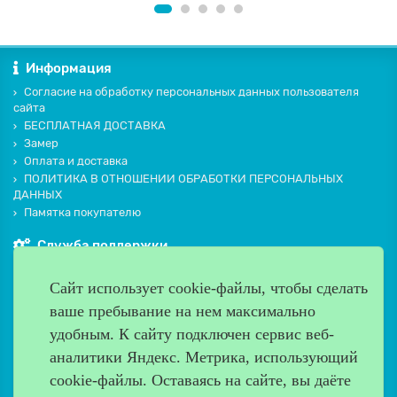
Информация
Согласие на обработку персональных данных пользователя
сайта
БЕСПЛАТНАЯ ДОСТАВКА
Замер
Оплата и доставка
ПОЛИТИКА В ОТНОШЕНИИ ОБРАБОТКИ ПЕРСОНАЛЬНЫХ
ДАННЫХ
Памятка покупателю
Служба поддержки
Контакты и схема проезда
Сайт использует cookie-файлы, чтобы сделать
Производители
ваше пребывание на нем максимально
Дополнительно
удобным. К cайту подключен сервис веб-
Наш адрес
аналитики Яндекс. Метрика, использующий
cookie-файлы. Оставаясь на сайте, вы даёте
Работаем с 9:00 до 20:00