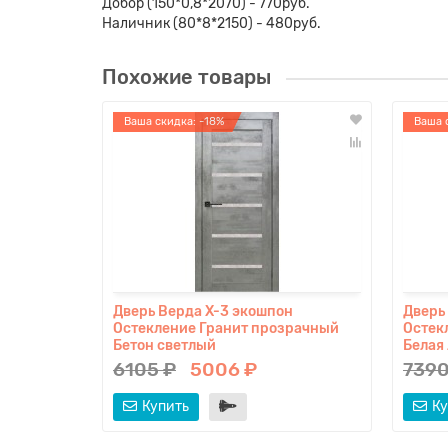
Добор (150*0,8*2070) - 770руб.
Наличник (80*8*2150) - 480руб.
Похожие товары
Ваша скидка: -18%
Ваша 
Дверь Верда X-3 экошпон
Дверь
Остекление Гранит прозрачный
Остек
Бетон светлый
Белая
6105 ₽
5006 ₽
7390
Купить
Ку