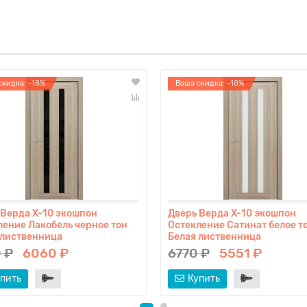
скидка: -18%
Ваша скидка: -18%
 Верда X-10 экошпон
Дверь Верда X-10 экошпон
ление Лакобель черное тон
Остекление Сатинат белое т
 лиственница
Белая лиственница
 ₽
6060 ₽
6770 ₽
5551 ₽
пить
Купить