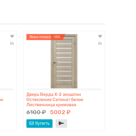
Ваша скидка: -18%
Ваша скидк
Дверь Верда X-2 экошпон
Дверь Вер
он
Остекление Сатинат белое
Остеклени
Лиственница кремовая
Грей
6100 ₽
5002 ₽
9320 ₽
Купить
Купит