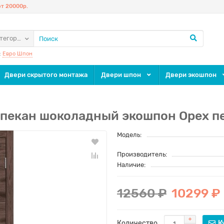
т 20000р.
атегории
:
Евро Шпон
Двери скрытого монтажа
Двери шпон
Двери экошпон
х пекан шоколадный экошпон Орех 
Модель:
Производитель:
Наличие:
12560 ₽
10299 ₽
Количество
К