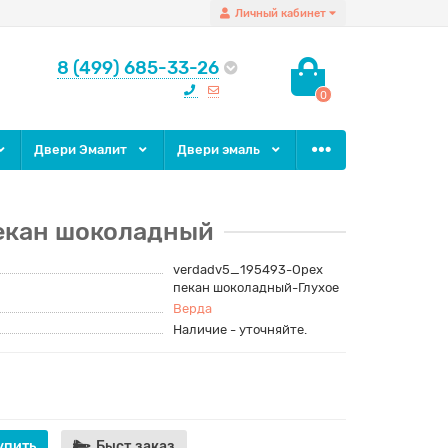
Личный кабинет
8 (499) 685-33-26
0
Двери Эмалит
Двери эмаль
пекан шоколадный
verdadv5_195493-Орех
пекан шоколадный-Глухое
Верда
Наличие - уточняйте.
упить
Быст.заказ