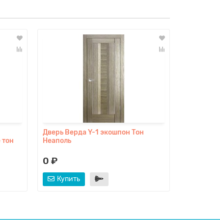
Ваша скидк
Склад
Дверь Верда Y-1 экошпон Тон
Дверь Ве
 тон
Неаполь
экошпон 
эдисон с
0 ₽
5550 ₽
Купить
Купит