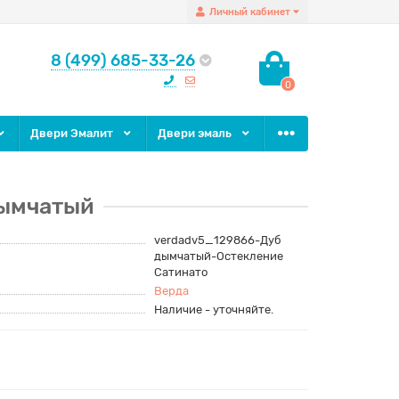
Личный кабинет
8 (499) 685-33-26
0
Двери Эмалит
Двери эмаль
дымчатый
verdadv5_129866-Дуб
дымчатый-Остекление
Сатинато
Верда
Наличие - уточняйте.