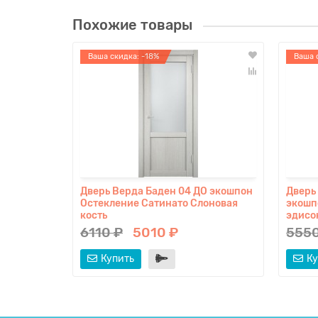
Похожие товары
Ваша скидка: -18%
Ваша 
Дверь Верда Баден 04 ДО экошпон
Дверь
Остекление Сатинато Слоновая
экошп
кость
эдисо
6110 ₽
5010 ₽
5550
Купить
Ку