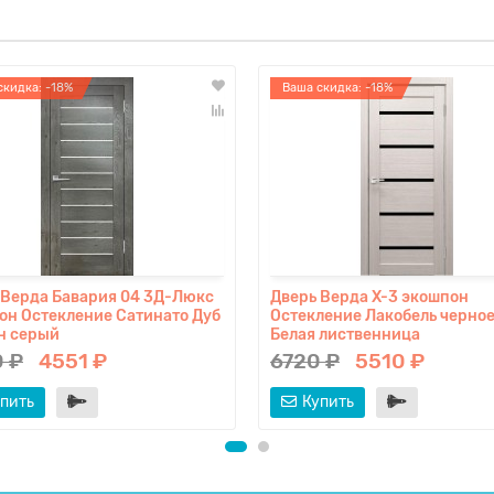
скидка: -18%
Ваша скидка: -18%
 Верда Бавария 04 3Д-Люкс
Дверь Верда X-3 экошпон
он Остекление Сатинато Дуб
Остекление Лакобель черное
н серый
Белая лиственница
 ₽
4551 ₽
6720 ₽
5510 ₽
пить
Купить