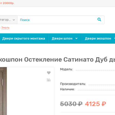
т 20000р.
атегории
:
Эмаль
Двери скрытого монтажа
Двери шпон
Двери экошпон
экошпон Остекление Сатинато Дуб 
Модель:
Производитель:
Наличие:
5030 ₽
4125 ₽