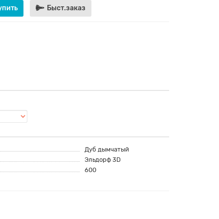
упить
Быст.заказ
Дуб дымчатый
Эльдорф 3D
600