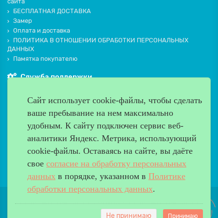
сайта
БЕСПЛАТНАЯ ДОСТАВКА
Замер
Оплата и доставка
ПОЛИТИКА В ОТНОШЕНИИ ОБРАБОТКИ ПЕРСОНАЛЬНЫХ
ДАННЫХ
Памятка покупателю
Служба поддержки
Контакты и схема проезда
Сайт использует cookie-файлы, чтобы сделать
Производители
ваше пребывание на нем максимально
Дополнительно
удобным. К cайту подключен сервис веб-
Наш адрес
аналитики Яндекс. Метрика, использующий
cookie-файлы. Оставаясь на сайте, вы даёте
Работаем с 9:00 до 20:00
свое
согласие на обработку персональных
8 (499) 685-33-26
info@verda-doors.ru
данных
в порядке, указанном в
Политике
обработки персональных данных
.
Не принимаю
Принимаю