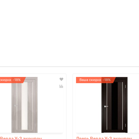
скидка: -18%
Ваша скидка: -18%
 Верда Y-2 экошпон
Дверь Верда Y-2 экошпон