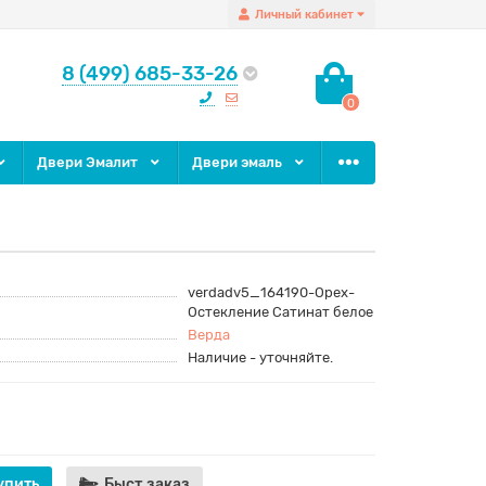
Личный кабинет
8 (499) 685-33-26
0
Двери Эмалит
Двери эмаль
verdadv5_164190-Орех-
Остекление Сатинат белое
Верда
Наличие - уточняйте.
упить
Быст.заказ