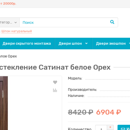
т 20000р.
атегории
:
Шпон натуральный
Двери скрытого монтажа
Двери шпон
Двери экошпон
елое Орех
стекление Сатинат белое Орех
Модель:
Производитель:
Наличие:
8420 ₽
6904 ₽
Количество
К