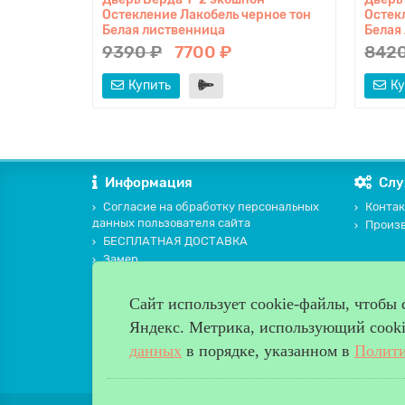
Остекление Лакобель черное тон
Остек
Белая лиственница
Белая
9390 ₽
7700 ₽
8420
Купить
Ку
Информация
Слу
Согласие на обработку персональных
Контак
данных пользователя сайта
Произ
БЕСПЛАТНАЯ ДОСТАВКА
Замер
Оплата и доставка
ПОЛИТИКА В ОТНОШЕНИИ ОБРАБОТКИ
Сайт использует cookie-файлы, чтобы
ПЕРСОНАЛЬНЫХ ДАННЫХ
Яндекс. Метрика, использующий cookie
Памятка покупателю
данных
в порядке, указанном в
Полити
Мы продаем и устанавливаем двери с 2009года. Все 