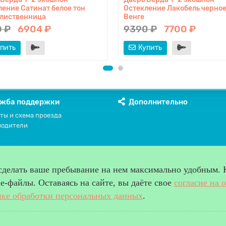
ление Сатинат белое тон
Остекление Лакобель черное
 лиственница
Венге
 ₽
6904 ₽
9390 ₽
7700 ₽
пить
Купить
жба поддержки
Дополнительно
ты и схема проезда
водители
 сделать ваше пребывание на нем максимально удобным. 
-файлы. Оставаясь на сайте, вы даёте свое
согласие на 
ке обработки персональных данных
.
права защищены.