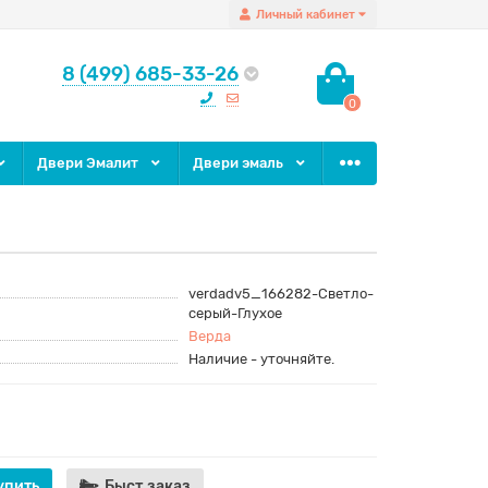
Личный кабинет
8 (499) 685-33-26
0
Двери Эмалит
Двери эмаль
verdadv5_166282-Светло-
серый-Глухое
Верда
Наличие - уточняйте.
упить
Быст.заказ