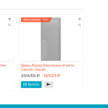
Ваша скидка: -18%
Ваша скидк
шпон
Дверь Верда Вертикаль-8 шпон
Дверь Вер
Светло-серый
Гриджио
20635 ₽
16921 ₽
20635 
Купить
Купит