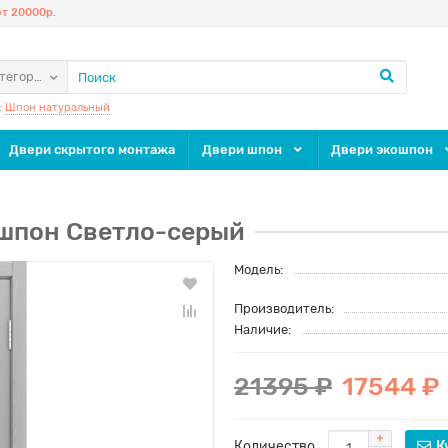
т 20000р.
атегории
:
Шпон натуральный
Двери скрытого монтажа
Двери шпон
Двери экошпон
 шпон Светло-серый
Модель:
Производитель:
Наличие:
21395 ₽
17544 ₽
Количество
К