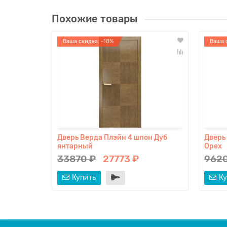
Похожие товары
Ваша скидка: -18%
Ваша 
Дверь Верда Плэйн 4 шпон Дуб
Дверь
янтарный
Орех
33870 ₽
27773 ₽
9620
Купить
Ку