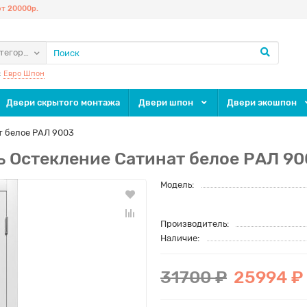
т 20000р.
атегории
:
Евро Шпон
Двери скрытого монтажа
Двери шпон
Двери экошпон
т белое РАЛ 9003
ь Остекление Сатинат белое РАЛ 9
Модель:
Производитель:
Наличие:
31700 ₽
25994 ₽