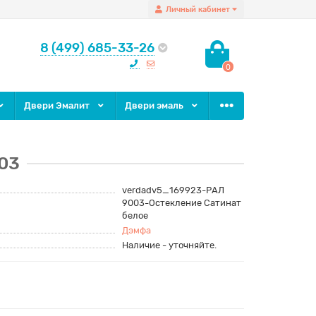
Личный кабинет
8 (499) 685-33-26
0
Двери Эмалит
Двери эмаль
003
verdadv5_169923-РАЛ
9003-Остекление Сатинат
белое
Дэмфа
Наличие - уточняйте.