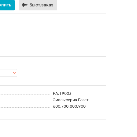
упить
Быст.заказ
РАЛ 9003
Эмаль;серия Багет
600;700;800;900