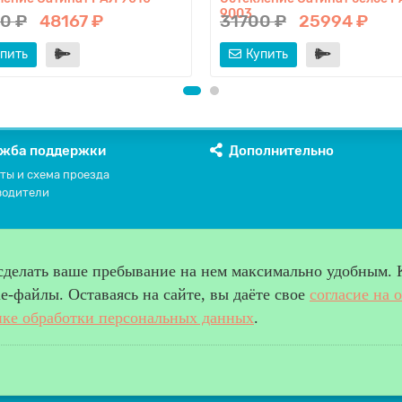
9003
0 ₽
48167 ₽
31700 ₽
25994 ₽
пить
Купить
жба поддержки
Дополнительно
ты и схема проезда
водители
 сделать ваше пребывание на нем максимально удобным. 
-файлы. Оставаясь на сайте, вы даёте свое
согласие на 
ке обработки персональных данных
.
права защищены.