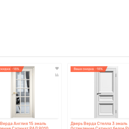
скидка: -18%
Ваша скидка: -18%
 Верда Англия 15 эмаль
Дверь Верда Стелла 3 эмаль
ление Сатинат РАЛ 9010
Остекление Сатинат белое 