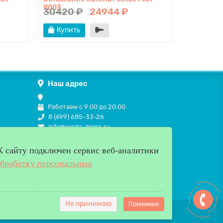
9003
30420 ₽
24944 ₽
16290 
Купить
Купит
Наш адрес
Работаем с 9:00 до 20:00
8 (499) 685-33-26
info@verda-doors.ru
К cайту подключен сервис веб-аналитики
обработку персональных
Не принимаю
Принимаю