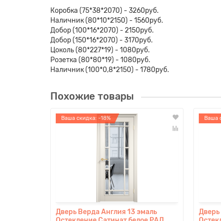
Коробка (75*38*2070) - 3260руб.
Наличник (80*10*2150) - 1560руб.
Добор (100*16*2070) - 2150руб.
Добор (150*16*2070) - 3170руб.
Цоколь (80*227*19) - 1080руб.
Розетка (80*80*19) - 1080руб.
Наличник (100*0,8*2150) - 1780руб.
Похожие товары
Ваша скидка: -18%
Ваша 
Дверь Верда Англия 13 эмаль
Дверь
Остекление Сатинат белое РАЛ
Остек