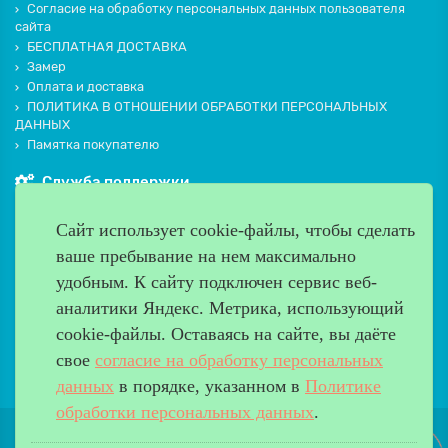
Согласие на обработку персональных данных пользователя
сайта
БЕСПЛАТНАЯ ДОСТАВКА
Замер
Оплата и доставка
ПОЛИТИКА В ОТНОШЕНИИ ОБРАБОТКИ ПЕРСОНАЛЬНЫХ
ДАННЫХ
Памятка покупателю
Служба поддержки
Контакты и схема проезда
Сайт использует cookie-файлы, чтобы сделать
Производители
ваше пребывание на нем максимально
Дополнительно
удобным. К cайту подключен сервис веб-
Наш адрес
аналитики Яндекс. Метрика, использующий
cookie-файлы. Оставаясь на сайте, вы даёте
Работаем с 9:00 до 20:00
свое
согласие на обработку персональных
8 (499) 685-33-26
info@verda-doors.ru
данных
в порядке, указанном в
Политике
обработки персональных данных
.