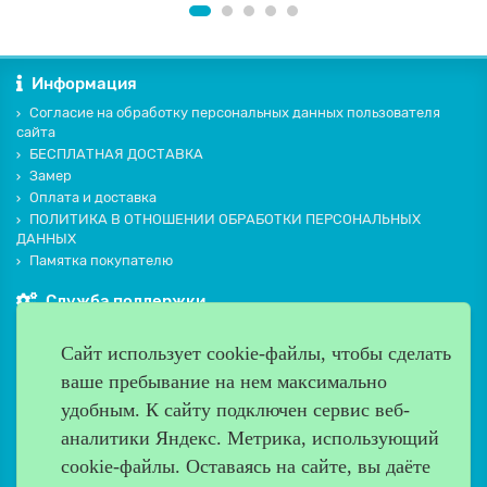
Информация
Согласие на обработку персональных данных пользователя
сайта
БЕСПЛАТНАЯ ДОСТАВКА
Замер
Оплата и доставка
ПОЛИТИКА В ОТНОШЕНИИ ОБРАБОТКИ ПЕРСОНАЛЬНЫХ
ДАННЫХ
Памятка покупателю
Служба поддержки
Контакты и схема проезда
Сайт использует cookie-файлы, чтобы сделать
Производители
ваше пребывание на нем максимально
Дополнительно
удобным. К cайту подключен сервис веб-
Наш адрес
аналитики Яндекс. Метрика, использующий
cookie-файлы. Оставаясь на сайте, вы даёте
Работаем с 9:00 до 20:00