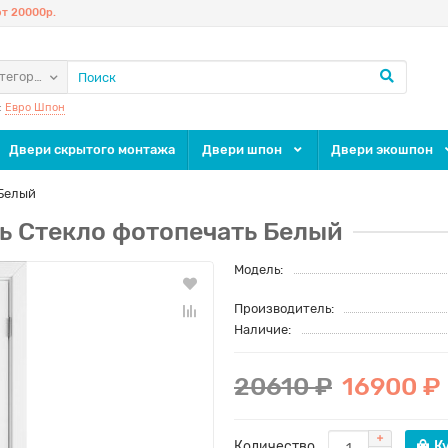
т 20000р.
атегории
:
Евро Шпон
Двери скрытого монтажа
Двери шпон
Двери экошпон
 Белый
ь Стекло фотопечать Белый
Модель:
Производитель:
Наличие:
20610 ₽
16900 ₽
Количество
К