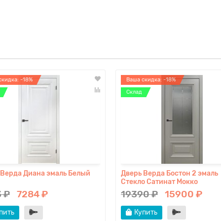
скидка: -18%
Ваша скидка: -18%
Склад
 Верда Диана эмаль Белый
Дверь Верда Бостон 2 эмаль
Стекло Сатинат Мокко
 ₽
7284 ₽
19390 ₽
15900 ₽
пить
Купить