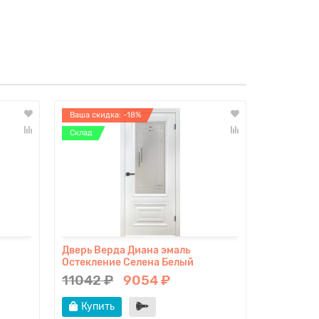
Ваша скидка: -18%
Ваша скидк
Склад
Дверь Верда Диана эмаль
Дверь Вер
Остекление Селена Белый
11042 ₽
9054 ₽
14080 
Купить
Купит