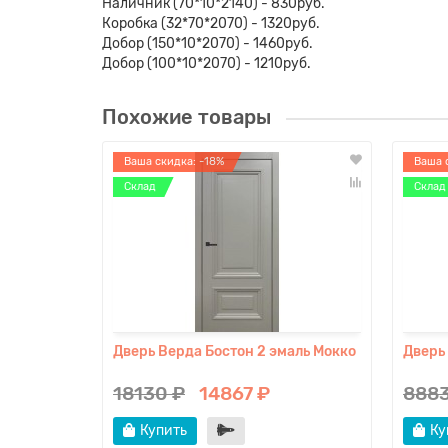
Наличник (70*10*2140) - 830руб.
Коробка (32*70*2070) - 1320руб.
Добор (150*10*2070) - 1460руб.
Добор (100*10*2070) - 1210руб.
Похожие товары
Ваша скидка: -18%
Ваша 
Склад
Склад
Дверь Верда Бостон 2 эмаль Мокко
Дверь
18130 ₽
14867 ₽
8883
Купить
Ку