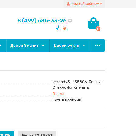
Личный кабинет
8 (499) 685-33-26
0
Двери Эмалит
Двери эмаль
verdadv5_155806-Белый-
Стекло фотопечать
Верда
Есть в наличии
упить
Быст.заказ